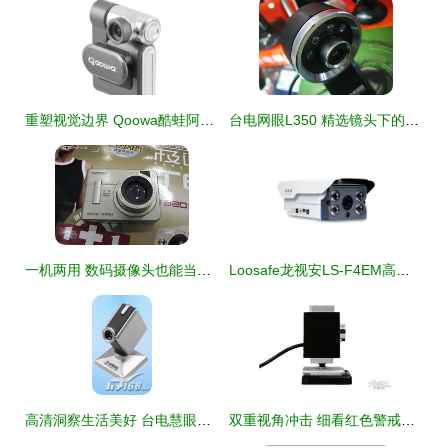
重塑视觉边界 Qoowa酷蛙阿波罗系列数码摄像头深度解析
台电网眼L350 精选镜头下的高清数码摄像头
一机两用 数码摄像头也能当相机，极速T6到货实测
Loosafe龙视安LS-F4EM高清监控摄像头 品质与性价比兼具的数码安防之选
高清洞察生活美好 台电慧眼MS49数码摄像头体验解析
双重视角冲击 细看红色警戒摄像头评测与当前报价行情